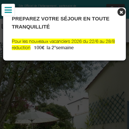
Site Officiel de l'hébergement
, partenaire de
Office de Tourisme Communautaire Royan
Atlantique
et Charentes Tourisme
PREPAREZ VOTRE SÉJOUR EN TOUTE
LOCATIONS LES FLOTS ET CAROVAL - ST GEORGES DE DIDONNE
TRANQUILLITÉ
- ROYAN ATLANTIQUE
Pour les nouveaux vacanciers 2026 du 22/6 au 28/8
reduction
100€ la 2°semaine