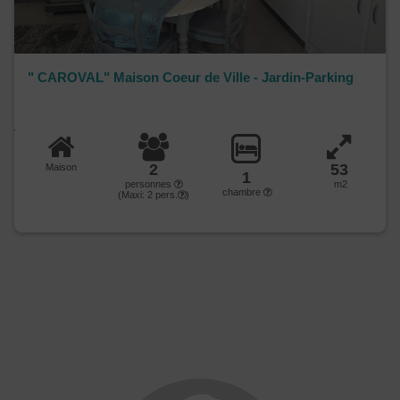
" CAROVAL" Maison Coeur de Ville - Jardin-Parking
2
53
Maison
1
personnes
m2
chambre
(Maxi:
2
pers.
)