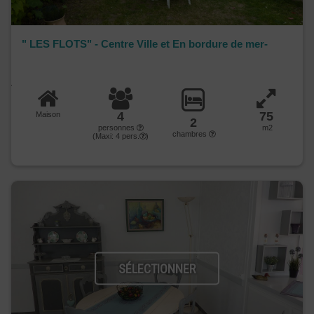
" LES FLOTS" - Centre Ville et En bordure de mer-
4
75
Maison
2
personnes
m2
chambres
(Maxi:
4
pers.
)
SÉLECTIONNER